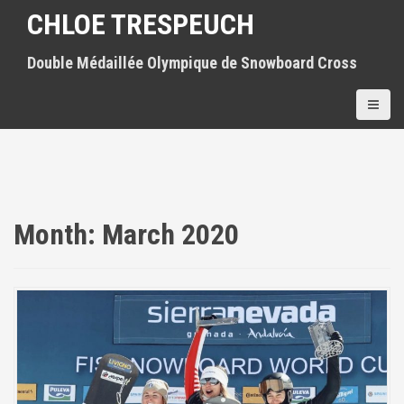
S
CHLOE TRESPEUCH
k
i
Double Médaillée Olympique de Snowboard Cross
p
t
o
c
o
n
t
e
n
Month:
March 2020
t