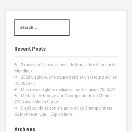
S
e
a
r
c
Recent Posts
h
f
3 mois après la naissance de Marlo, de retour sur les
o
Mondiaux !
r
2024 un globe, une pause bébé et un retour pour les
:
JO 2026 <3
Mon rêve de globe réalisé sur cette saison 2023/24
Médaille de bronze aux Championnats du Monde
2023 avec Merlin Surget
Un début de saison en jaune et les Championnats
du Monde en vue – Explications
Archives