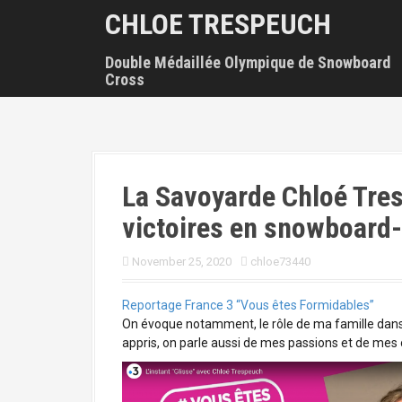
S
CHLOE TRESPEUCH
k
i
Double Médaillée Olympique de Snowboard
p
Cross
t
o
c
o
n
t
La Savoyarde Chloé Tre
e
n
victoires en snowboard
t
November 25, 2020
chloe73440
Reportage France 3 “Vous êtes Formidables”
On évoque notamment, le rôle de ma famille dans ma
appris, on parle aussi de mes passions et de mes 