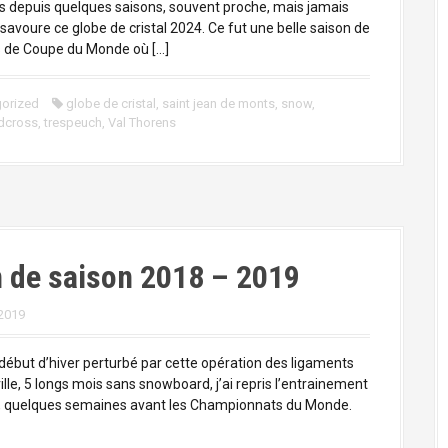
is depuis quelques saisons, souvent proche, mais jamais
e savoure ce globe de cristal 2024. Ce fut une belle saison de
 de Coupe du Monde où […]
orized
globe de cristal
,
saint jean de monts
,
snow
,
dcross
,
trespeuch
,
Val Thorens
n de saison 2018 – 2019
 2019
début d’hiver perturbé par cette opération des ligaments
ille, 5 longs mois sans snowboard, j’ai repris l’entrainement
r, quelques semaines avant les Championnats du Monde.