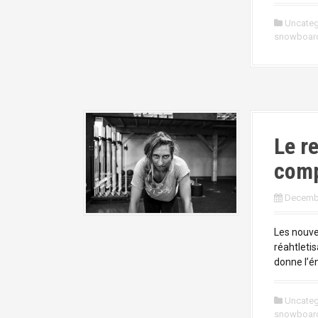
Uncateg
snowboar
Le r
comp
Decembe
Les nouve
réahtleti
donne l’én
Uncateg
snowboar