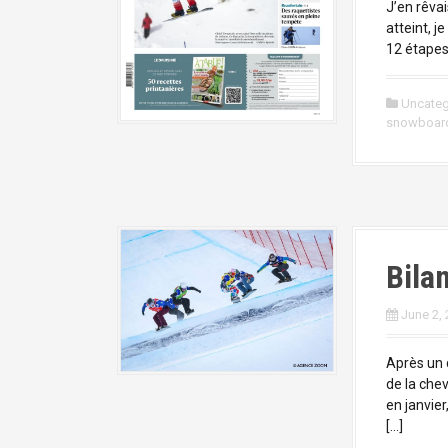
J’en rêva
atteint, j
12 étapes
Uncateg
snowboar
Bila
June 2,
Après un 
de la chev
en janvie
[…]