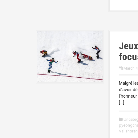
Jeux
focu
March 4
Malgré le
d’avoir dé
l’honneur 
[…]
Uncateg
pyeongch
Val Thoren