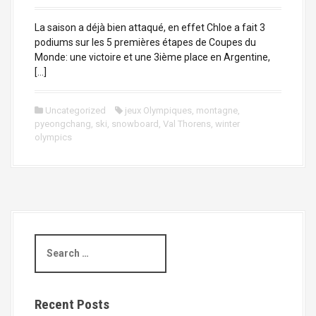
La saison a déjà bien attaqué, en effet Chloe a fait 3
podiums sur les 5 premières étapes de Coupes du
Monde: une victoire et une 3ième place en Argentine,
[…]
Uncategorized
jeux Olympiques
,
montagne
,
pyeongchang
,
ski
,
snowboard
,
Val Thorens
,
winter
olympics
S
e
a
r
c
Recent Posts
h