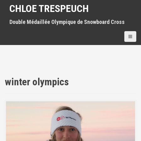
S
CHLOE TRESPEUCH
k
i
Double Médaillée Olympique de Snowboard Cross
p
t
o
c
o
n
t
e
n
winter olympics
t