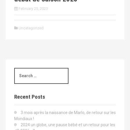
February 25, 2023
Uncategorized
S
e
a
r
c
Recent Posts
h
f
3 mois après la naissance de Marlo, de retour sur les
o
Mondiaux !
r
2024 un globe, une pause bébé et un retour pour les
: