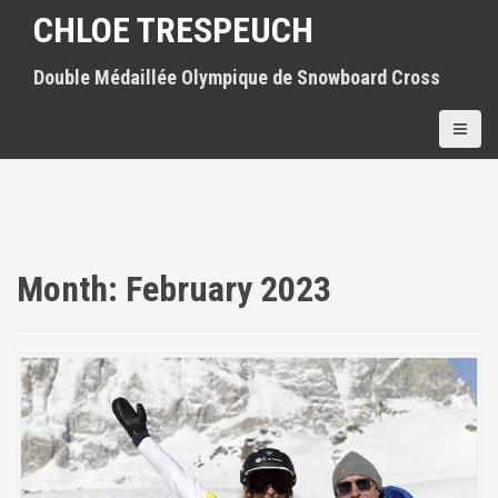
S
CHLOE TRESPEUCH
k
i
Double Médaillée Olympique de Snowboard Cross
p
t
o
c
o
n
t
e
n
Month:
February 2023
t