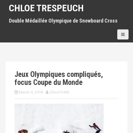
S
CHLOE TRESPEUCH
k
i
Double Médaillée Olympique de Snowboard Cross
p
t
o
c
o
n
t
e
n
Jeux Olympiques compliqués,
t
focus Coupe du Monde
March 4, 2018
chloe73440