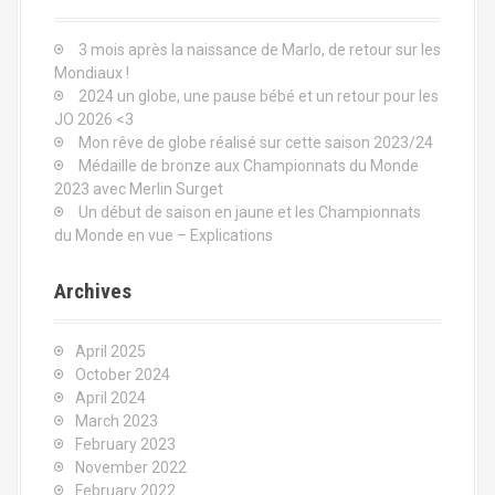
g
h
a
f
3 mois après la naissance de Marlo, de retour sur les
o
t
Mondiaux !
r
2024 un globe, une pause bébé et un retour pour les
:
i
JO 2026 <3
o
Mon rêve de globe réalisé sur cette saison 2023/24
Médaille de bronze aux Championnats du Monde
n
2023 avec Merlin Surget
Un début de saison en jaune et les Championnats
du Monde en vue – Explications
Archives
April 2025
October 2024
April 2024
March 2023
February 2023
November 2022
February 2022