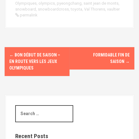
Olympiques
,
olympics
,
pyeongchang
,
saint jean de monts
,
snowboard
,
snowboardcross
,
toyota
,
Val Thorens
,
vaultier
permalink
P
←
BON DÉBUT DE SAISON –
FORMIDABLE FIN DE
o
EN ROUTE VERS LES JEUX
SAISON
→
OLYMPIQUES
s
t
n
a
S
v
e
a
i
r
c
Recent Posts