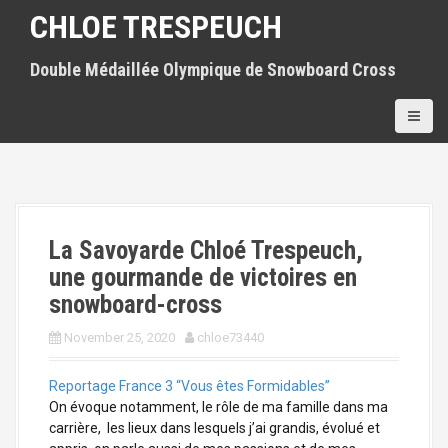
S
CHLOE TRESPEUCH
k
i
Double Médaillée Olympique de Snowboard Cross
p
t
o
c
o
n
t
e
n
La Savoyarde Chloé Trespeuch,
t
une gourmande de victoires en
snowboard-cross
November 25, 2020
chloe73440
Reportage France 3 “Vous êtes Formidables”
On évoque notamment, le rôle de ma famille dans ma
carrière, les lieux dans lesquels j’ai grandis, évolué et