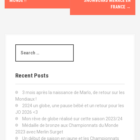
o
MONDE !!
SNOWBOARD MENACÉ EN
FRANCE
→
s
t
n
a
S
v
e
a
i
r
c
Recent Posts
g
h
a
f
3 mois après la naissance de Marlo, de retour sur les
o
t
Mondiaux !
r
2024 un globe, une pause bébé et un retour pour les
:
i
JO 2026 <3
o
Mon rêve de globe réalisé sur cette saison 2023/24
Médaille de bronze aux Championnats du Monde
n
2023 avec Merlin Surget
Un début de saison en jaune et les Championnats